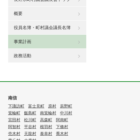
概要
役員名簿・町村議会議長名簿
事業計画
政務活動
南信
下諏訪町
富士見町
原村
辰野町
箕輪町
飯島町
南箕輪村
中川村
宮田村
松川町
高森町
阿南町
阿智村
平谷村
根羽村
下條村
売木村
天龍村
泰阜村
喬木村