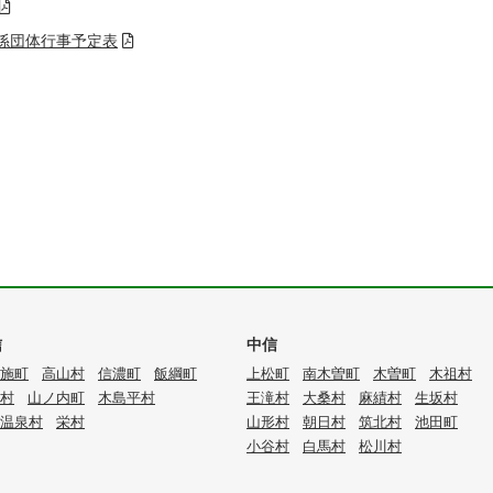
係団体行事予定表
信
中信
施町
高山村
信濃町
飯綱町
上松町
南木曽町
木曽町
木祖村
村
山ノ内町
木島平村
王滝村
大桑村
麻績村
生坂村
温泉村
栄村
山形村
朝日村
筑北村
池田町
小谷村
白馬村
松川村