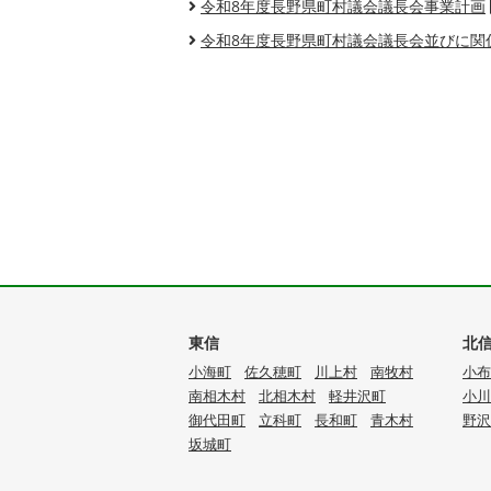
令和8年度長野県町村議会議長会事業計画
令和8年度長野県町村議会議長会並びに関
東信
北
小海町
佐久穂町
川上村
南牧村
小布
南相木村
北相木村
軽井沢町
小川
御代田町
立科町
長和町
青木村
野沢
坂城町